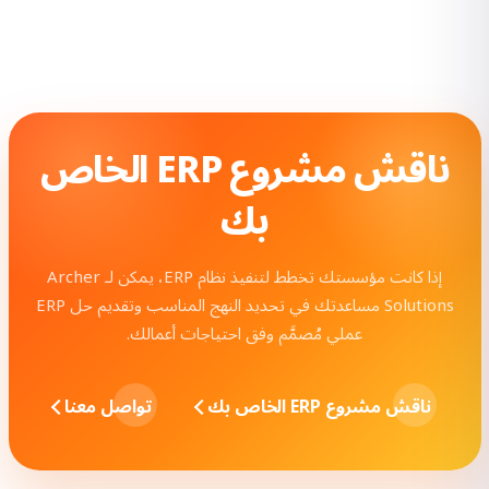
ناقش مشروع ERP الخاص
بك
إذا كانت مؤسستك تخطط لتنفيذ نظام ERP، يمكن لـ Archer
Solutions مساعدتك في تحديد النهج المناسب وتقديم حل ERP
عملي مُصمَّم وفق احتياجات أعمالك.
ناقش مشروع ERP الخاص بك
تواصل معنا