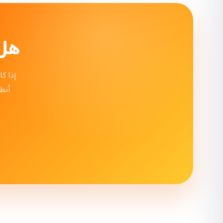
هل 
إذا ك
أنظ